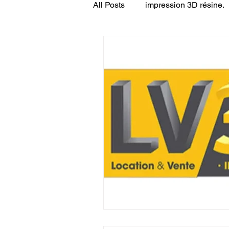
All Posts
impression 3D résine.
CONCESSION LV3D
JEU
SCANNER 3D
Formation 
SEO
filament 3D
Refa
Entretien imprimante 3D
p
Bambu Lab X2D
fusion 36