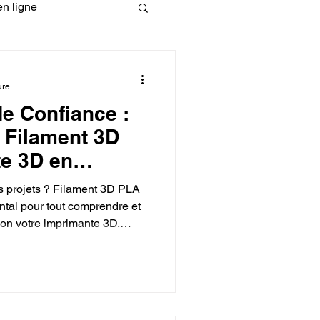
n ligne
fessionelle
ure
de Confiance :
ormation 3D en ligne.
u Filament 3D
e 3D en
os projets ? Filament 3D PLA
tal pour tout comprendre et
lon votre imprimante 3D.
CREALITY
ion du PLA et la robustesse du
espond le mieux à vos