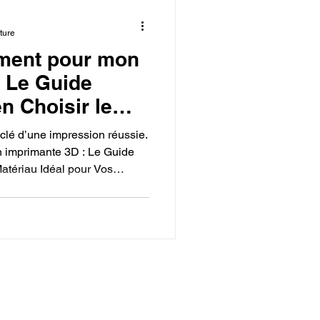
ture
ament pour mon
 Le Guide
n Choisir le
 pour Vos
a clé d’une impression réussie.
n imprimante 3D : Le Guide
Matériau Idéal pour Vos
composites, chaque filament
re leurs différences vous
 solides, esthétiques et
 besoins.