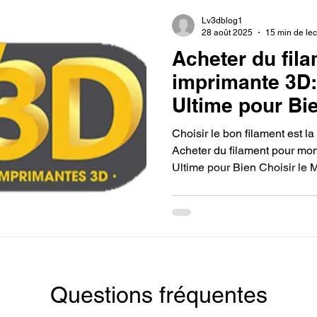
Lv3dblog1
28 août 2025
15 min de lec
Acheter du fil
imprimante 3D:
Ultime pour Bie
Matériau Idéal
Choisir le bon filament est l
Projets.
Acheter du filament pour mo
Ultime pour Bien Choisir le 
Projets. PLA, PETG, ABS ou 
a ses spécificités. Comprend
permet d’imprimer des pièces
parfaitement adaptées à vos
Questions fréquentes