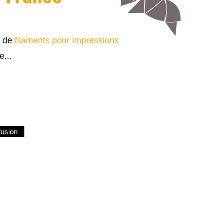
s de
filaments pour impressions
e...
fusion