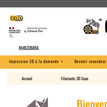
0545235055
Impression 3D à la demande
Devenir revendeur
Accueil
Filaments 3D Gsun
Bienven