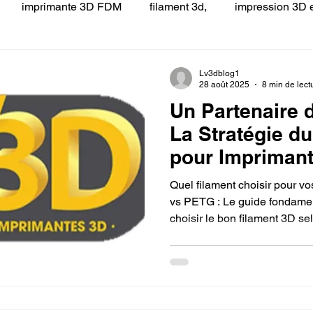
imprimante 3D FDM
filament 3d,
impression 3D e
 LV3D
Formation
filament PLA
imprimante 3d pro
Lv3dblog1
28 août 2025
8 min de lect
Un Partenaire 
à l'impression 3D CPF
impression 3D à la demande
F
La Stratégie d
pour Imprimant
ire une piece en 3D
Filament PETG
Filament ABS
France.
Quel filament choisir pour v
vs PETG : Le guide fondamen
choisir le bon filament 3D se
ostraitement
SNAPMAKER
CRÉALITY SPARK X I7
Entre la simplicité d’utilisat
PETG, découvrez lequel corr
besoins en impression 3D.
0
fusion 360
Formation CREALITY PRINT