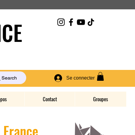
CE
Search
Se connecter
opos
Contact
Groupes
D France