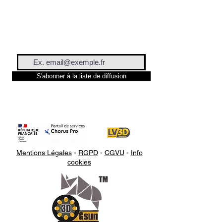
S'abonner à la liste de diffusion
Mentions Légales
-
RGPD
-
CGVU
-
Info
cookies