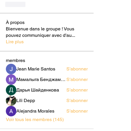
Like
À propos
Bienvenue dans le groupe ! Vous
pouvez communiquer avec d'au
...
Lire plus
membres
Jean Marie Santos
S'abonner
Мамалыга Бенджаминович
S'abonner
Дарья Шайденкова
S'abonner
Lili Depp
S'abonner
Alejandra Morales
S'abonner
Voir tous les membres (145)