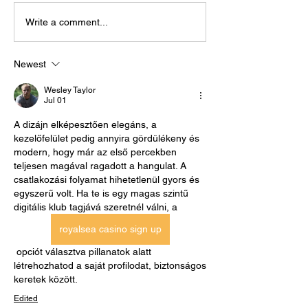
Write a comment...
Newest
Wesley Taylor
Jul 01
A dizájn elképesztően elegáns, a 
kezelőfelület pedig annyira gördülékeny és 
modern, hogy már az első percekben 
teljesen magával ragadott a hangulat. A 
csatlakozási folyamat hihetetlenül gyors és 
egyszerű volt. Ha te is egy magas szintű 
digitális klub tagjává szeretnél válni, a  
royalsea casino sign up
 opciót választva pillanatok alatt 
létrehozhatod a saját profilodat, biztonságos 
keretek között.
Edited