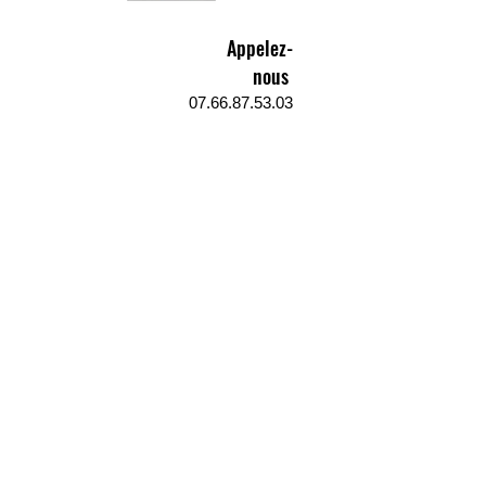
Appelez-
nous
07.66.87.53.03
Écrivez-
nous
lv3dcontact@gmail.com
Abonnez-
vous