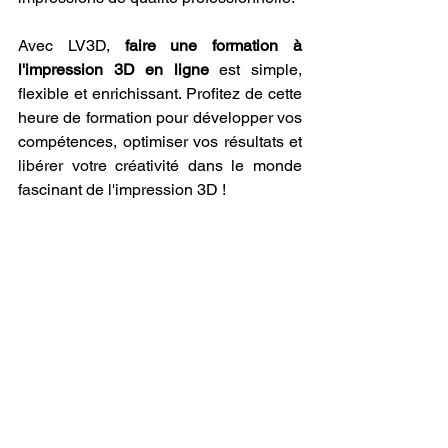
Avec LV3D, 
faire une formation à 
l'impression 3D en ligne
 est simple, 
flexible et enrichissant. Profitez de cette 
heure de formation pour développer vos 
compétences, optimiser vos résultats et 
libérer votre créativité dans le monde 
fascinant de l'impression 3D !
Épilogue : 
Imprimante 3D 
CREALITY Ender-3 V3 Plus
, 
Une Référence en Impression 
3D.
En conclusion, l'
imprimante 3D 
CREALITY Ender-3 V3 Plus
 incarne 
une avancée majeure dans le domaine 