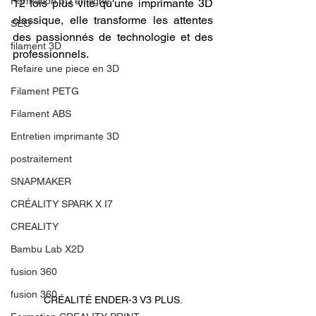
Formation 3D en ligne.
12 fois plus vite qu'une imprimante 3D 
classique, elle transforme les attentes 
SEO
des passionnés de technologie et des 
filament 3D
professionnels. 
Refaire une piece en 3D
Filament PETG
Filament ABS
Entretien imprimante 3D
postraitement
SNAPMAKER
CRÉALITY SPARK X I7
CREALITY
Bambu Lab X2D
fusion 360
fusion 360
CRÉALITÉ ENDER-3 V3 PLUS.