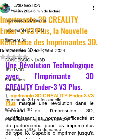
LV3D GESTION
All Posts
5 juin 2024
6 min de lecture
Imprimante 3D CREALITY
impression 3D résine.
Ender-3 V3 Plus, la Nouvelle
imprimante 3D FDM
Référence des Imprimantes 3D.
filament 3d,
impression 3D en ligne
Dernière mise à jour :
2 oct. 2024
Noté NaN étoiles sur 5.
CONCESSION LV3D
Une Révolution Technologique 
JEU LV3D
avec l'Imprimante 3D 
Formation
CREALITY Ender-3 V3 Plus.
filament PLA
L'
imprimante 3D CREALITY Ender-3 V3 
imprimante 3d professionelle
Plus
 marque une révolution dans le 
SCANNER 3D
domaine de l'impression 3D, 
redéfinissant les normes d'efficacité et 
Formation à l'impression 3D CPF
de performance pour les imprimantes 
impression 3D à la demande
de type i3. Capable d'imprimer jusqu'à 