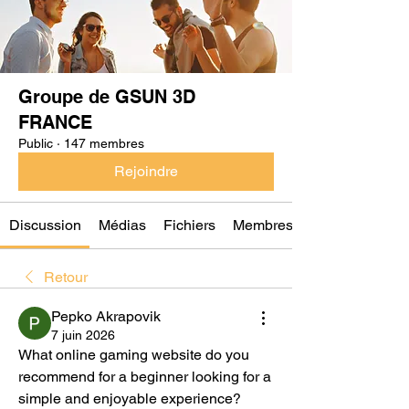
Groupe de GSUN 3D
FRANCE
Public
·
147 membres
Rejoindre
Discussion
Médias
Fichiers
Membres
Retour
Pepko Akrapovik
7 juin 2026
What online gaming website do you 
recommend for a beginner looking for a 
simple and enjoyable experience?