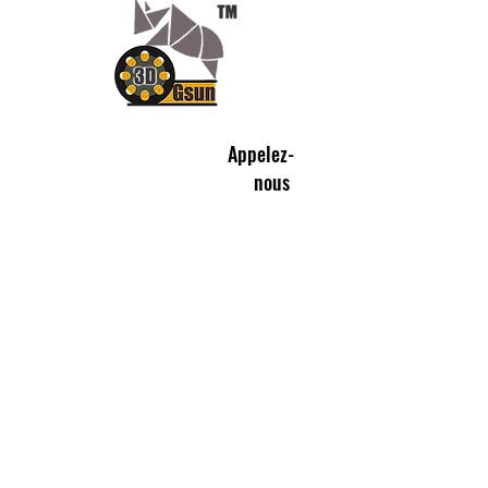
Appelez-
nous
07.66.87.53.03
Écrivez-
nous
lv3dcontact@gmail.com
Abonnez-
vous