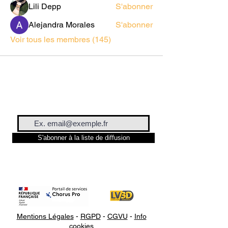
Lili Depp
S'abonner
Alejandra Morales
S'abonner
Voir tous les membres (145)
S'abonner à la liste de diffusion
Mentions Légales
-
RGPD
-
CGVU
-
Info
cookies