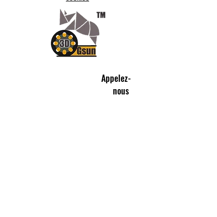
Appelez-
nous
07.66.87.53.03
Écrivez-
nous
lv3dcontact@gmail.com
Abonnez-
vous