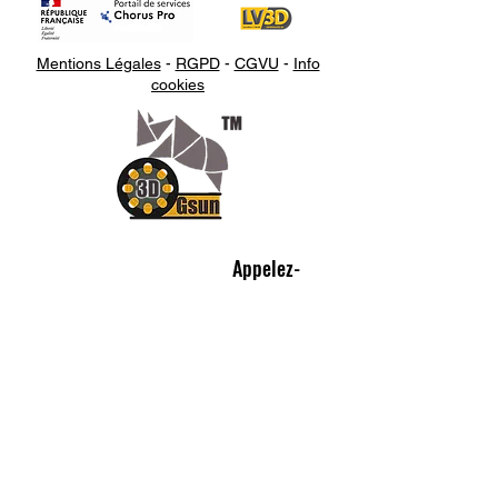
Mentions Légales
-
RGPD
-
CGVU
-
Info
cookies
Appelez-
nous
07.66.87.53.03
Écrivez-
nous
lv3dcontact@gmail.com
Abonnez-
vous