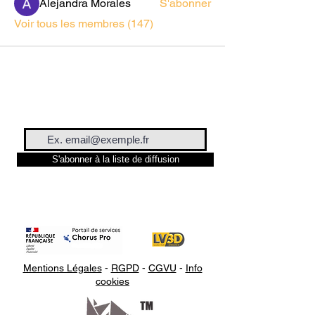
Alejandra Morales
S'abonner
Voir tous les membres (147)
S'abonner à la liste de diffusion
Mentions Légales
-
RGPD
-
CGVU
-
Info
cookies