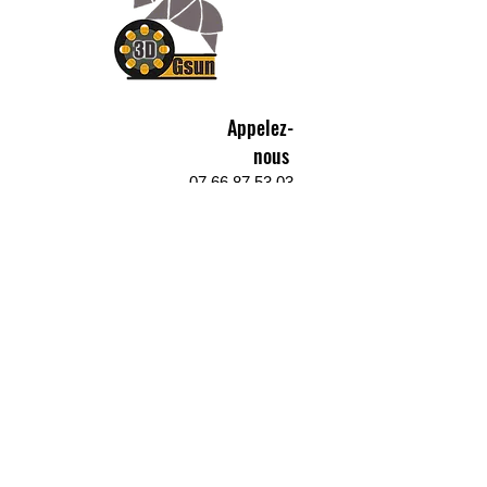
Appelez-
nous
07.66.87.53.03
Écrivez-
nous
lv3dcontact@gmail.com
Abonnez-
vous