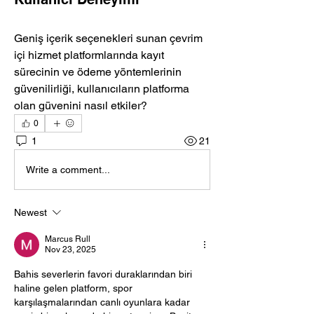
Geniş içerik seçenekleri sunan çevrim 
içi hizmet platformlarında kayıt 
sürecinin ve ödeme yöntemlerinin 
güvenilirliği, kullanıcıların platforma 
olan güvenini nasıl etkiler?
0
1
21
Write a comment...
Newest
Marcus Rull
Nov 23, 2025
Bahis severlerin favori duraklarından biri 
haline gelen platform, spor 
karşılaşmalarından canlı oyunlara kadar 