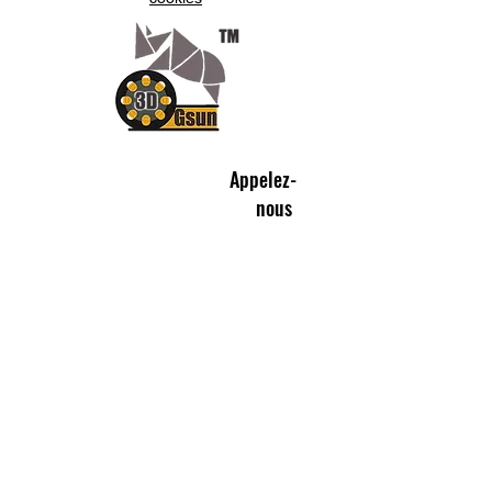
Appelez-
nous
07.66.87.53.03
Écrivez-
nous
lv3dcontact@gmail.com
Abonnez-
vous