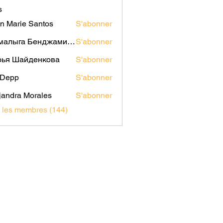
s
n Marie Santos
S'abonner
Мамалыга Бенджаминович
S'abonner
рья Шайденкова
S'abonner
i Depp
S'abonner
jandra Morales
S'abonner
s les membres (144)