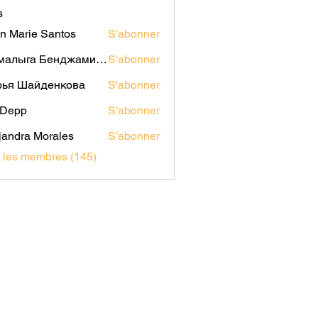
s
n Marie Santos
S'abonner
Мамалыга Бенджаминович
S'abonner
рья Шайденкова
S'abonner
i Depp
S'abonner
jandra Morales
S'abonner
s les membres (145)