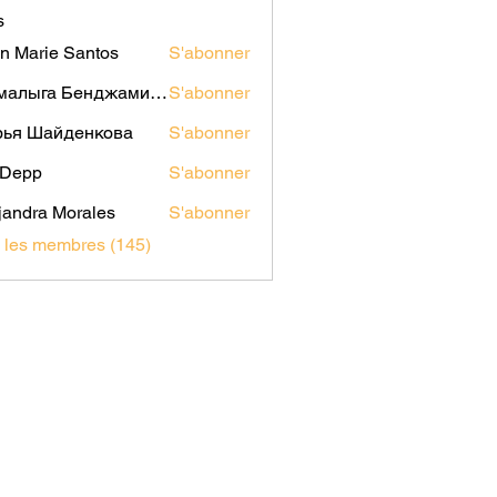
s
n Marie Santos
S'abonner
Мамалыга Бенджаминович
S'abonner
рья Шайденкова
S'abonner
i Depp
S'abonner
jandra Morales
S'abonner
s les membres (145)