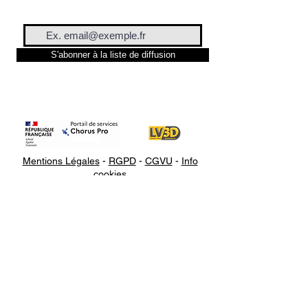
S'abonner à la liste de diffusion
Mentions Légales
-
RGPD
-
CGVU
-
Info
cookies
Appelez-
nous