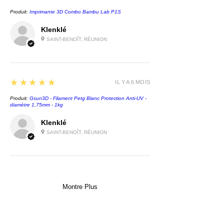
Produit:
Imprimante 3D Combo Bambu Lab P1S
Klenklé
SAINT-BENOÎT, RÉUNION
5
★★★★★
IL Y A 6 MOIS
Produit:
Gsun3D - Filament Petg Blanc Protection Anti-UV -
diamètre 1,75mm - 1kg
Klenklé
SAINT-BENOÎT, RÉUNION
Montre Plus