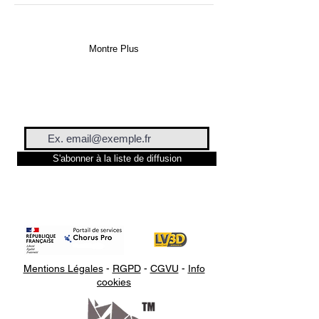
Montre Plus
S'abonner à la liste de diffusion
Mentions Légales
-
RGPD
-
CGVU
-
Info
cookies