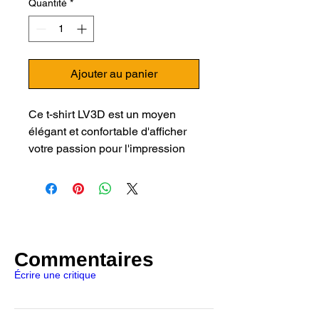
Quantité
*
Ajouter au panier
Ce t-shirt LV3D est un moyen
élégant et confortable d'afficher
votre passion pour l'impression
3D. Fabriqué avec des matériaux
de haute qualité, il offre un
ajustement parfait et une
sensation agréable sur la peau.
Le design unique met en valeur le
logo emblématique de LV3D,
Commentaires
avec des détails accrocheurs qui
Écrire une critique
ne manqueront pas de faire
tourner les têtes. Que vous soyez