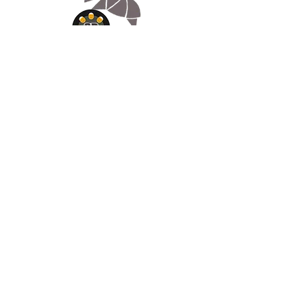
Appelez-
nous
07.66.87.53.03
Écrivez-
nous
lv3dcontact@gmail.com
Abonnez-
vous