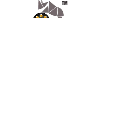
Sunlu SL-300 – Stylo 3D de
qualité supérieure
Le Sunlu SL-300 est un stylo 3D
de qualité supérieure. Grâce à
une bonne finition, vous profiterez
à nouveau de votre stylo 3D à
Appelez-
chaque dessin 3D que vous
nous
ferez.
07.66.87.53.03
SUNLU SL-300 - STYLO 3D -
Écrivez-
BLANC
nous
Stylo 3D au design ergonomique
lv3dcontact@gmail.com
pour une prise en main
Abonnez-
confortable
vous
La conception ergonomique du
stylo 3D Sunlu SL-300 le rend
facile à utiliser. Surtout pour les
grands projets et les travaux plus
longs, vous apprécierez la bonne