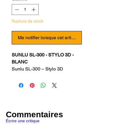
Rupture de stock
Me notifier lorsque cet article est disponible
SUNLU SL-300 - STYLO 3D -
BLANC
Sunlu SL-300 – Stylo 3D
ergonomique et de qualité
supérieure avec une
manipulation facile
Le Sunlu SL-300 est un stylo 3D
ergonomique de qualité
supérieure avec une prise en
Commentaires
main confortable. Dessinez en
Écrire une critique
3D avec cette "imprimante 3D