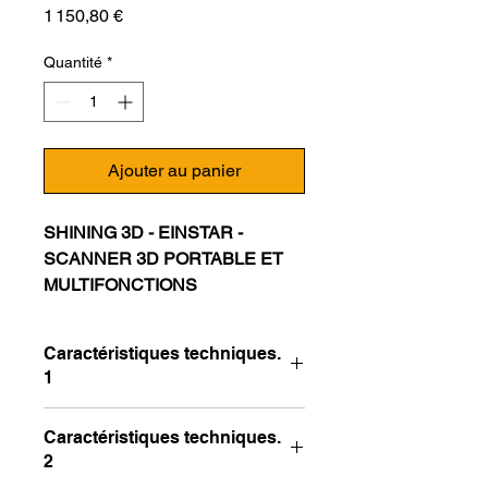
Prix
1 150,80 €
Quantité
*
Ajouter au panier
SHINING 3D - EINSTAR -
SCANNER 3D PORTABLE ET
MULTIFONCTIONS
Présentation du Einstar.
Caractéristiques techniques.
Le Shining3D Einstar - un
1
scanner portable 3D abordable,
rend l'acquisition de données 3D
Source
Infrared
Caractéristiques techniques.
de haute qualité accessible à
lumineuse
VCSEL
2
tous. Dans le package standard,
structured