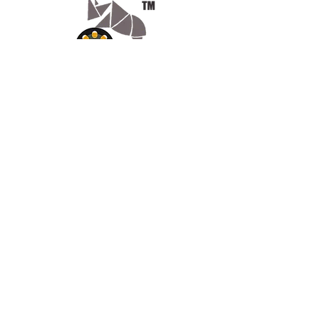
différents types de filaments, avec
une plage allant de 45 °C à 70 °C
et une durée de chauffage
réglable jusqu'à 48 heures, selon
les recommandations spécifiques
pour chaque type de matériau.
Appelez-
En cas de coupure de courant, la
nous
fonction mémoire Power-off
07.66.87.53.03
permet à l'appareil de redémarrer
sans perte de réglages
Écrivez-
précédents, assurant ainsi une
nous
continuité dans le processus de
lv3dcontact@gmail.com
séchage.
Abonnez-
vous
Parmi ses autres caractéristiques,
on compte sa compatibilité avec
les filaments de 1,75 mm et 2,85
mm, son adaptabilité aux
imprimantes 3D haute vitesse et