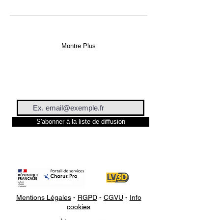
équipé d'un ventilateur pour une
répartition homogène de la
chaleur, la Dry Box assure un
séchage efficace des filaments
Montre Plus
humides. Le chauffage est assuré
par un dispositif PTC de 110
watts, offrant une performance
durable et une faible
consommation d'énergie.
S'abonner à la liste de diffusion
L'écran tactile LCD de 4 pouces
permet un contrôle aisé des
conditions de séchage, affichant
le compte à rebours du
processus, la température et
l'humidité de l'air en temps réel.
La Filament Dry Box propose 12
Mentions Légales
-
RGPD
-
CGVU
-
Info
cookies
réglages de température pour