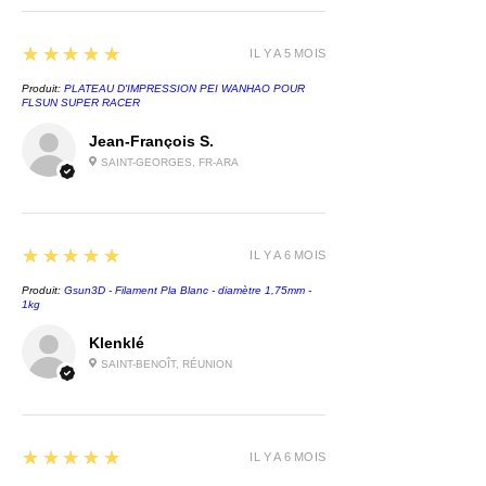
séchant le filament pendant le
processus d'impression lui-
5
★★★★★
même, améliorant ainsi la qualité
IL Y A 5 MOIS
de votre modèle 3D et minimisant
Produit:
PLATEAU D'IMPRESSION PEI WANHAO POUR
l'influence des facteurs
FLSUN SUPER RACER
environnementaux externes.
Jean-François S.
Points forts.
SAINT-GEORGES, FR-ARA
Température réglable 45°C -
70°C
Chauffage à air chaud PTC
5
★★★★★
IL Y A 6 MOIS
360°
Jeu d'une clé pour 12
Produit:
Gsun3D - Filament Pla Blanc - diamètre 1,75mm -
1kg
filaments.
Klenklé
La Space Pi Filament Dry Box
SAINT-BENOÎT, RÉUNION
Plus de Creality assure le
séchage du filament pendant
l'impression, préservant ainsi sa
5
★★★★★
IL Y A 6 MOIS
qualité en évitant les problèmes