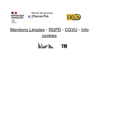
de drone, pièces pour voitures
Joints, pare-chocs, amortisseurs,
boîtiers, orthèses
Mentions Légales
-
RGPD
-
CGVU
-
Info
Acheter votre filament
cookies
3D ROSA3D - ROSA-FLEX -
1.75 MM - 500 G chez LV3D
Appelez-
nous
07.66.87.53.03
Écrivez-
nous
lv3dcontact@gmail.com