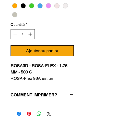
Quantité
*
Ajouter au panier
ROSA3D - ROSA-FLEX - 1.75
MM - 500 G
ROSA-Flex 96A est un
polyuréthane
thermoplastique (TPU)
destiné
COMMENT IMPRIMER?
aux utilisateurs
intermédiaires
d'imprimantes 3D
COMMENT IMPRIMER?
qui souhaitent débuter leur
aventure avec l'impression à
Température d'impression