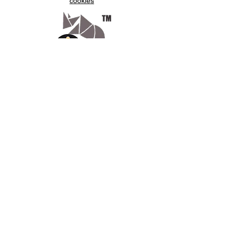
cookies
E2092)
Acheter votre -ROSA3D - PLA
STARTER - JUNGLE SILK -
RAINBOW - 1.75 MM - 800 G
chez LV3D.
Appelez-
nous
07.66.87.53.03
Écrivez-
nous
lv3dcontact@gmail.com
Abonnez-
vous