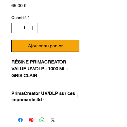
Prix
65,00 €
Quantité
*
Ajouter au panier
RÉSINE PRIMACREATOR
VALUE UV/DLP - 1000 ML -
GRIS CLAIR
Achetez la résine PrimaCreator
PrimaCreator UV/DLP sur ces
Value UV / DLP pour créer des
imprimante 3d :
impressions 3D avec des
structures délicates, des détails
Duplicateur Wanhao D7
fins et des surfaces
Créateur d'étincelles
Photon Anycubique
magnifiques. Traitez cette résine