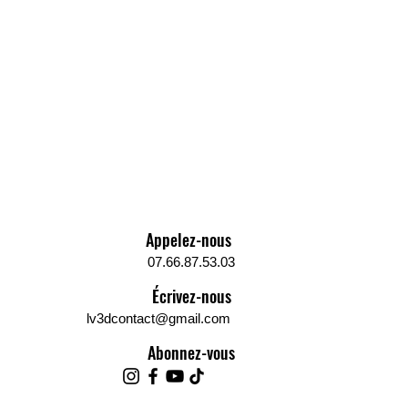
es aspects fonctionnels, chaque
éléphone peut être entièrement
alisé. Les clients peuvent
 parmi une variété de couleurs,
 des motifs ou des images, ou
raver leur nom ou un message
el sur le porte-téléphone. Cette
lité en termes de design permet
r un accessoire unique qui
la personnalité et le style du
aire.
Appelez-nous
 Facile.
07.66.87.53.03
e-téléphone est conçu pour être
Écrivez-nous
ent installé dans l'Alfa Romeo
lv3dcontact@gmail.com
a sans nécessiter d'outils
isés. Les instructions de
Abonnez-vous
 sont incluses avec chaque
de pour garantir une