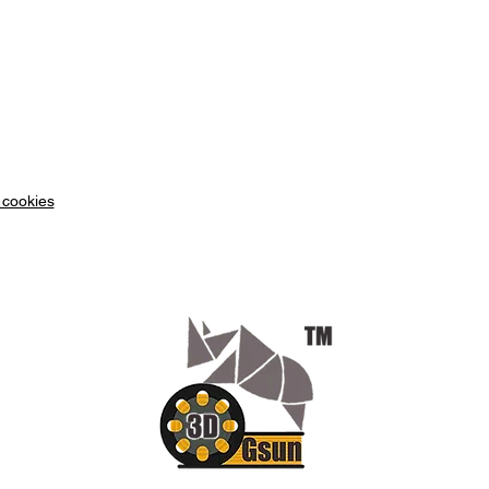
Outre l
porte-t
personn
choisir
ajouter
même g
personn
flexibi
 cookies
de crée
reflète 
propriét
Montage
Le port
facilem
Giuliett
spécial
montage
comman