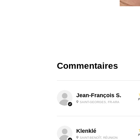
Commentaires
Jean-François S.
P
SAINT-GEORGES, FR-ARA
Klenklé
P
SAINT-BENOÎT, RÉUNION