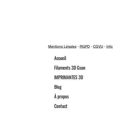
Mentions Légales
-
RGPD
-
CGVU
-
Info
Accueil
Filaments 3D Gsun
IMPRIMANTES 3D
Blog
À propos
Contact