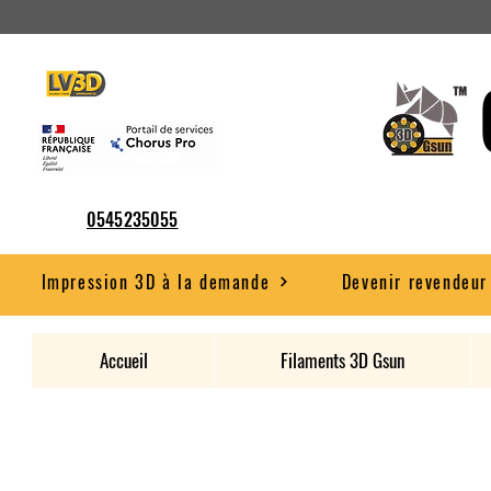
0545235055
Impression 3D à la demande
Devenir revendeur
Accueil
Filaments 3D Gsun