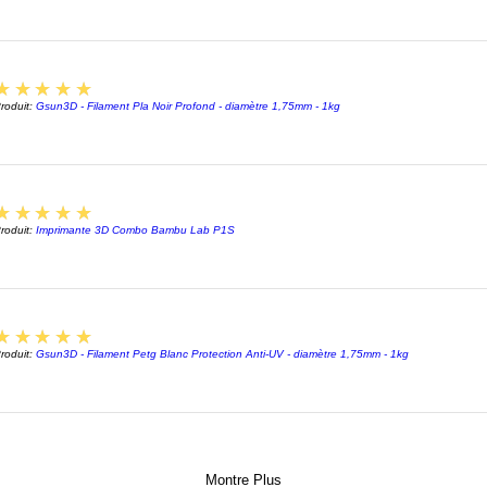
process
et détai
parfait
5
★★★★★
roduit:
Gsun3D - Filament Pla Noir Profond - diamètre 1,75mm - 1kg
Matéria
Les mat
3D sont
5
★★★★★
pour leu
roduit:
Imprimante 3D Combo Bambu Lab P1S
En fonc
nous d
plastiq
résine 
5
★★★★★
nos mat
roduit:
Gsun3D - Filament Petg Blanc Protection Anti-UV - diamètre 1,75mm - 1kg
résister
conserv
Personn
Montre Plus