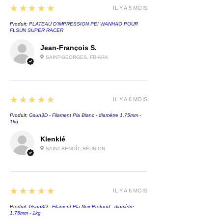
5
★★★★★
rouge, ce produit est proposé en
IL Y A 5 MOIS
bobines de carton de 1kg et en
Produit:
PLATEAU D'IMPRESSION PEI WANHAO POUR
diamètres de 1.75mm.
FLSUN SUPER RACER
Jean-François S.
SAINT-GEORGES, FR-ARA
5
★★★★★
IL Y A 6 MOIS
Produit:
Gsun3D - Filament Pla Blanc - diamètre 1,75mm -
1kg
Klenklé
SAINT-BENOÎT, RÉUNION
5
★★★★★
IL Y A 6 MOIS
Produit:
Gsun3D - Filament Pla Noir Profond - diamètre
1,75mm - 1kg