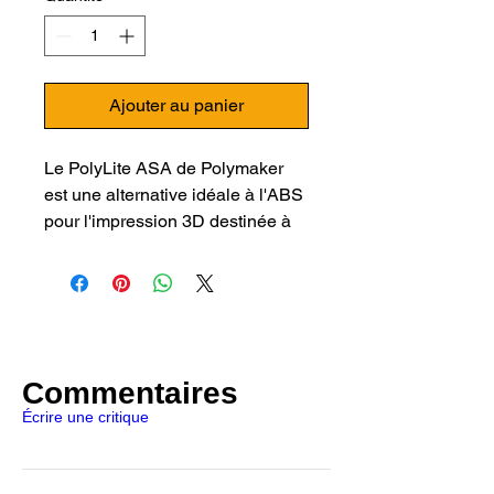
Ajouter au panier
Le PolyLite ASA de Polymaker
est une alternative idéale à l'ABS
pour l'impression 3D destinée à
un usage extérieur. Ce filament
ASA de Polymaker offre une
excellente résistance aux hautes
températures, aux UV et à
l'humidité. Le PolyLite ASA
possède d'excellentes propriétés
Commentaires
mécaniques et assure une bonne
Écrire une critique
adhésion entre les couches.
Disponible en six couleurs :
blanc, bleu, gris, naturel, noir et