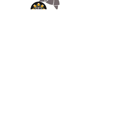
Appelez-
nous
07.66.87.53.03
Écrivez-
nous
lv3dcontact@gmail.com
Abonnez-
vous