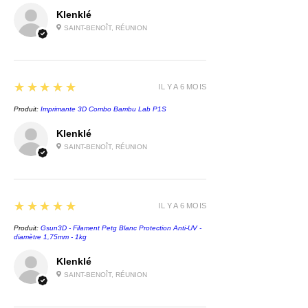
Klenklé
SAINT-BENOÎT, RÉUNION
5
★★★★★
IL Y A 6 MOIS
Produit:
Imprimante 3D Combo Bambu Lab P1S
Klenklé
SAINT-BENOÎT, RÉUNION
5
★★★★★
IL Y A 6 MOIS
Produit:
Gsun3D - Filament Petg Blanc Protection Anti-UV -
diamètre 1,75mm - 1kg
Klenklé
SAINT-BENOÎT, RÉUNION