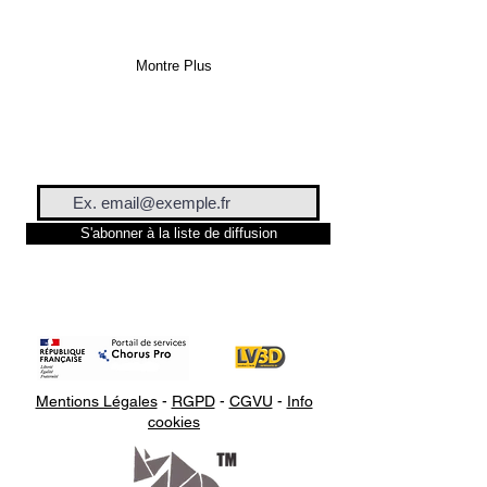
Montre Plus
S'abonner à la liste de diffusion
Mentions Légales
-
RGPD
-
CGVU
-
Info
cookies