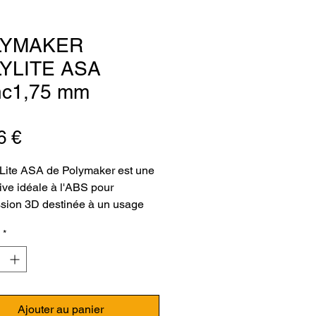
LYMAKER
YLITE ASA
nc1,75 mm
Prix
6 €
Lite ASA de Polymaker est une
tive idéale à l'ABS pour
ssion 3D destinée à un usage
ur. Ce filament ASA de
*
er offre une excellente
nce aux hautes températures,
et à l'humidité. Le PolyLite ASA
 d'excellentes propriétés
ques et assure une bonne
Ajouter au panier