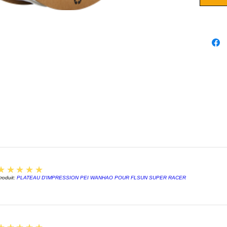
adhésio
en six c
naturel,
proposé
et en d
5
★★★★★
roduit:
PLATEAU D'IMPRESSION PEI WANHAO POUR FLSUN SUPER RACER
5