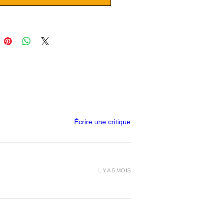
n entre les couches. Disponible
ouleurs : blanc, bleu, gris,
 noir et rouge, ce produit est
 en bobines de carton de 1kg
iamètres de 1.75mm.
Écrire une critique
IL Y A 5 MOIS