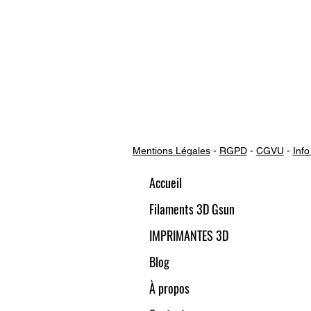
Mentions Légales
-
RGPD
-
CGVU
-
Info
Accueil
Filaments 3D Gsun
IMPRIMANTES 3D
Blog
À propos