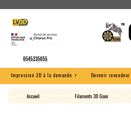
0545235055
Impression 3D à la demande
Devenir revendeur
Accueil
Filaments 3D Gsun