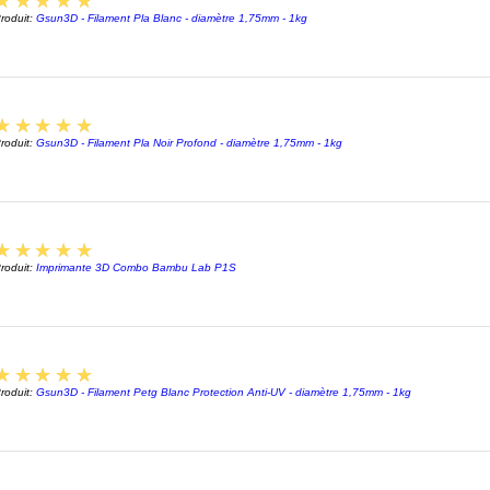
★★★★★
roduit:
Gsun3D - Filament Pla Blanc - diamètre 1,75mm - 1kg
5
★★★★★
roduit:
Gsun3D - Filament Pla Noir Profond - diamètre 1,75mm - 1kg
5
★★★★★
roduit:
Imprimante 3D Combo Bambu Lab P1S
5
★★★★★
roduit:
Gsun3D - Filament Petg Blanc Protection Anti-UV - diamètre 1,75mm - 1kg