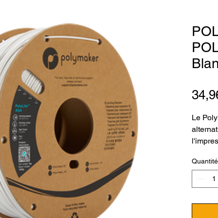
PO
POL
Bla
34,9
Le Poly
alterna
l'impre
extérie
Quantité
Polymak
résista
aux UV 
possède
mécani