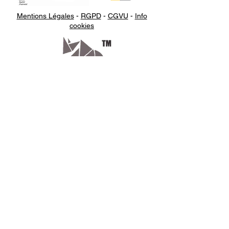
Mentions Légales
-
RGPD
-
CGVU
-
Info
cookies
Appelez-
nous
07.66.87.53.03
Écrivez-
nous
lv3dcontact@gmail.com
Abonnez-
vous