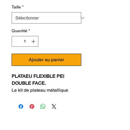
Taille
*
Quantité
*
Ajouter au panier
PLATAEU FLEXIBLE PEI
DOUBLE FACE.
Le kit de plateau métallique
flexible double face est un produit
haut de gamme conçu pour les
professionnels de l'impression 3D
ainsi que pour les utilisateurs
avancés d'imprimantes 3D. Ce