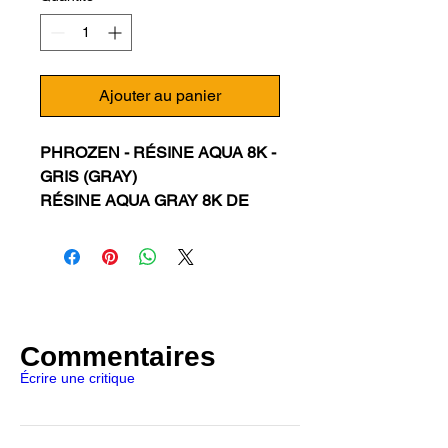
Ajouter au panier
PHROZEN - RÉSINE AQUA 8K -
GRIS (GRAY)
RÉSINE AQUA GRAY 8K DE
PHROZEN
La nouvelle résine Aqua-Gray 8K
de Phrozen est conçue pour
mettre en valeur les modèles 3D
en haute résolution et fonctionne
Commentaires
parfaitement avec l'imprimante
Écrire une critique
3D Sonic Mini 8K. Grâce à sa
formule spéciale, Aqua-Gray 8K
crée des modèles 3D de haute