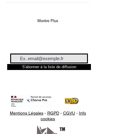
Montre Plus
S'abonner à la liste de diffusion
Mentions Légales
-
RGPD
-
CGVU
-
Info
cookies