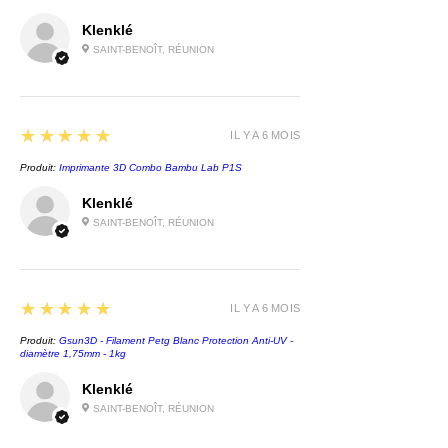
Klenklé
SAINT-BENOÎT, RÉUNION
5
★★★★★
IL Y A 6 MOIS
Produit:
Imprimante 3D Combo Bambu Lab P1S
Klenklé
SAINT-BENOÎT, RÉUNION
5
★★★★★
IL Y A 6 MOIS
Produit:
Gsun3D - Filament Petg Blanc Protection Anti-UV -
diamètre 1,75mm - 1kg
Klenklé
SAINT-BENOÎT, RÉUNION