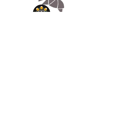
Appelez-
nous
07.66.87.53.03
Écrivez-
nous
lv3dcontact@gmail.com
Abonnez-
vous