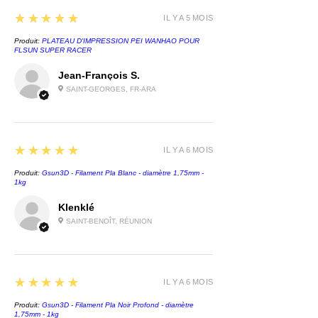
5
★★★★★
IL Y A 5 MOIS
Produit:
PLATEAU D'IMPRESSION PEI WANHAO POUR
FLSUN SUPER RACER
Jean-François S.
SAINT-GEORGES, FR-ARA
5
★★★★★
IL Y A 6 MOIS
Produit:
Gsun3D - Filament Pla Blanc - diamètre 1,75mm -
1kg
Klenklé
SAINT-BENOÎT, RÉUNION
5
★★★★★
IL Y A 6 MOIS
Produit:
Gsun3D - Filament Pla Noir Profond - diamètre
1,75mm - 1kg