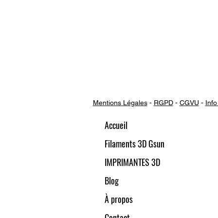
Mentions Légales
-
RGPD
-
CGVU
-
Info
Accueil
Filaments 3D Gsun
IMPRIMANTES 3D
Blog
À propos
Contact