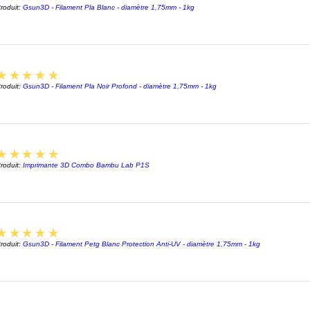
GARAN
roduit:
Gsun3D - Filament Pla Blanc - diamètre 1,75mm - 1kg
Filamen
Le
F
5
★★★★★
fabr
roduit:
Gsun3D - Filament Pla Noir Profond - diamètre 1,75mm - 1kg
atel
de p
il e
3D
c
5
★★★★★
très
roduit:
Imprimante 3D Combo Bambu Lab P1S
maîtr
homo
elle
5
★★★★★
souf
roduit:
Gsun3D - Filament Petg Blanc Protection Anti-UV - diamètre 1,75mm - 1kg
Ne p
un F
fabr