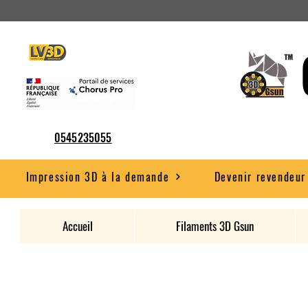
0545235055
Impression 3D à la demande
Devenir revendeur
Accueil
Filaments 3D Gsun