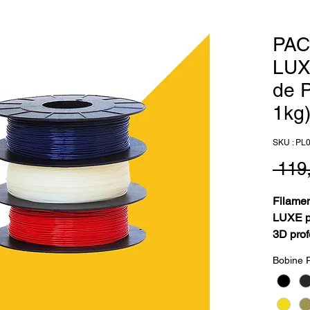
PAC
LUX
de 
1kg
SKU : PL
 119
Filame
LUXE p
3D prof
Voici l
Bobine 
3 bobin
Le Fil