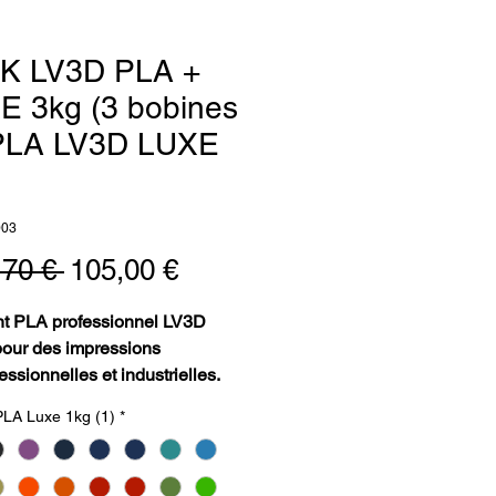
K LV3D PLA +
E 3kg (3 bobines
PLA LV3D LUXE
)
003
Prix
Prix
,70 € 
105,00 €
original
promotionnel
nt PLA professionnel LV3D
our des impressions
essionnelles et industrielles.
e pack LV3D Luxe 3kg (version
PLA Luxe 1kg (1)
*
es)
ament PLA LV3D