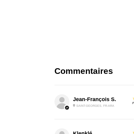
Commentaires
Jean-François S.
P
SAINT-GEORGES, FR-ARA
Klenklé