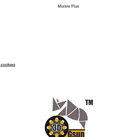
long
Montre Plus
soum
inada
de p
ach
LV3
dans
diss
au m
 cookies
Conseil
Notre f
LUXE
g
buse. I
210 de
second
impres
équipée