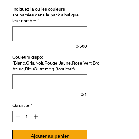
Indiquez la ou les couleurs
souhaitées dans le pack ainsi que
leur nombre
*
0/500
Couleurs dispo:
(Blanc,Gris,Noir,Rouge,Jaune,Rose,Vert,Bronze,Violet,Orange,B
Azure,BleuOutremer) (facultatif)
0/1
Quantité
*
Ajouter au panier