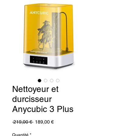
Nettoyeur et
durcisseur
Anycubic 3 Plus
Prix
Prix
 219,00 € 
189,00 €
original
promotionnel
Quantité
*