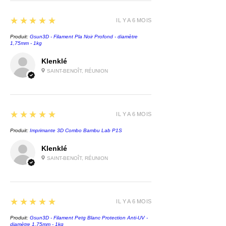
5
★★★★★
IL Y A 6 MOIS
Produit:
Gsun3D - Filament Pla Noir Profond - diamètre
1,75mm - 1kg
Klenklé
SAINT-BENOÎT, RÉUNION
5
★★★★★
IL Y A 6 MOIS
Produit:
Imprimante 3D Combo Bambu Lab P1S
Klenklé
SAINT-BENOÎT, RÉUNION
5
★★★★★
IL Y A 6 MOIS
Produit:
Gsun3D - Filament Petg Blanc Protection Anti-UV -
diamètre 1,75mm - 1kg