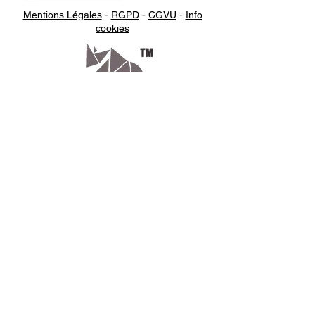
Mentions Légales
-
RGPD
-
CGVU
-
Info
cookies
Appelez-
nous
07.66.87.53.03
Écrivez-
nous
lv3dcontact@gmail.com
Abonnez-
vous