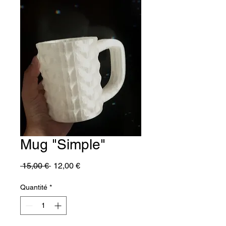
Mug "Simple"
Prix
Prix
 15,00 € 
12,00 €
original
promotionnel
Quantité
*