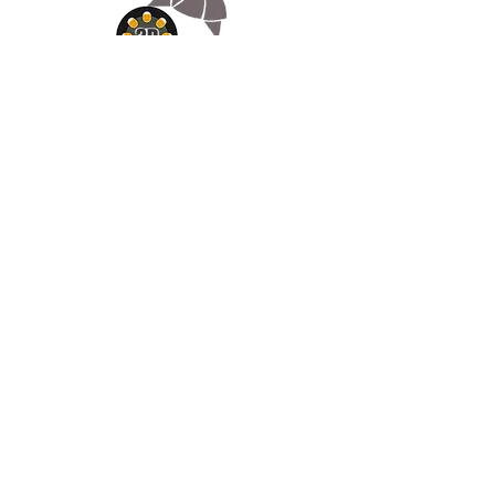
Appelez-
nous
07.66.87.53.03
Écrivez-
nous
lv3dcontact@gmail.com
Abonnez-
vous