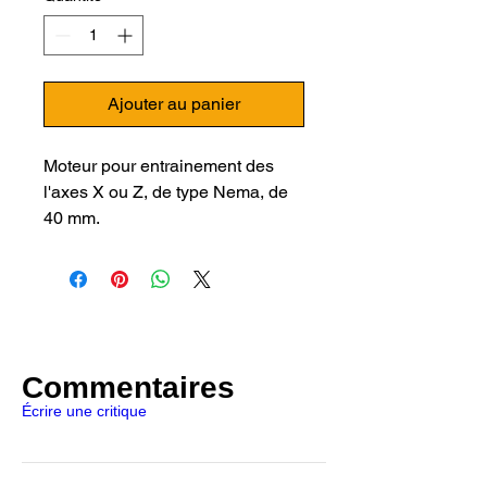
Ajouter au panier
Moteur pour entrainement des
l'axes X ou Z, de type Nema, de
40 mm.
Compatible avec les imprimantes
3D Artillery :
Sidewinder X1
Sidewinder X2
Genius et Genius Pro
Commentaires
Hornet
Écrire une critique