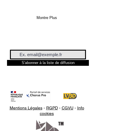
Montre Plus
S'abonner à la liste de diffusion
Mentions Légales
-
RGPD
-
CGVU
-
Info
cookies