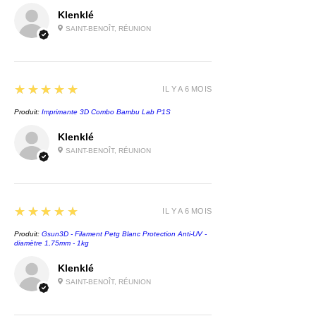
Klenklé
SAINT-BENOÎT, RÉUNION
5
★★★★★
IL Y A 6 MOIS
Produit:
Imprimante 3D Combo Bambu Lab P1S
Klenklé
SAINT-BENOÎT, RÉUNION
5
★★★★★
IL Y A 6 MOIS
Produit:
Gsun3D - Filament Petg Blanc Protection Anti-UV -
diamètre 1,75mm - 1kg
Klenklé
SAINT-BENOÎT, RÉUNION