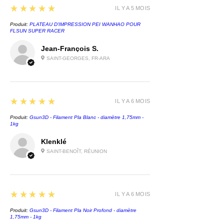
5
★★★★★
IL Y A 5 MOIS
Produit:
PLATEAU D'IMPRESSION PEI WANHAO POUR
FLSUN SUPER RACER
Jean-François S.
SAINT-GEORGES, FR-ARA
5
★★★★★
IL Y A 6 MOIS
Produit:
Gsun3D - Filament Pla Blanc - diamètre 1,75mm -
1kg
Klenklé
SAINT-BENOÎT, RÉUNION
5
★★★★★
IL Y A 6 MOIS
Produit:
Gsun3D - Filament Pla Noir Profond - diamètre
1,75mm - 1kg