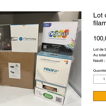
Lot 
fil
100,
Lot de 
Au total
Néofil
ABS DA
Quantité
WOOD 
750g -
PEAK 
1Kg - 
750g - 
WHITE 7