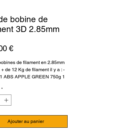
de bobine de
ament 3D 2.85mm
Prix
00 €
bobines de filament en 2.85mm
 + de 12 Kg de filament il y a : -
 : 1 ABS APPLE GREEN 750g 1
RK BLUE 750g 1 PLA LIGHT
*
500g 1 PLA NATURAL MILKY
 Esun : 1 PLA SKIN 1Kg 2 HIPS
GREEN 1Kg 2 ABS GREEN
Ultimaker : 1 PLA PEARL WHITE
Innofil : 1 PLA NATURAL
Ajouter au panier
50g - Fiberlogy : 1