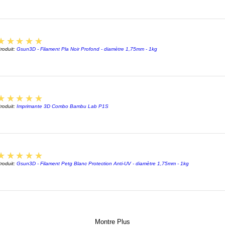
5
★★★★★
roduit:
Gsun3D - Filament Pla Noir Profond - diamètre 1,75mm - 1kg
5
★★★★★
roduit:
Imprimante 3D Combo Bambu Lab P1S
5
★★★★★
roduit:
Gsun3D - Filament Petg Blanc Protection Anti-UV - diamètre 1,75mm - 1kg
Montre Plus