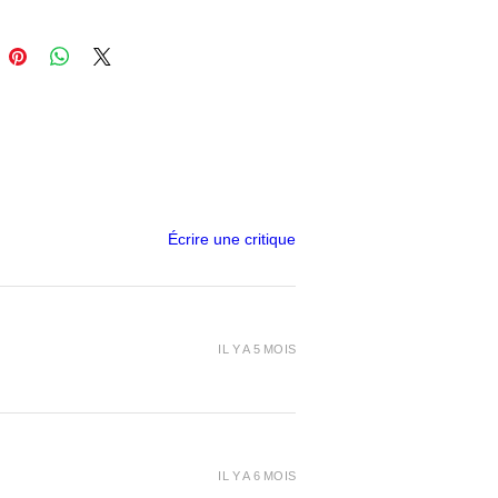
LEX BLACK 850g - Colorfabb :
WHITE 2.2Kg
Écrire une critique
IL Y A 5 MOIS
IL Y A 6 MOIS