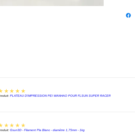
FIBERF
1 PLA 
5
★★★★★
roduit:
PLATEAU D'IMPRESSION PEI WANHAO POUR FLSUN SUPER RACER
5
★★★★★
roduit:
Gsun3D - Filament Pla Blanc - diamètre 1,75mm - 1kg