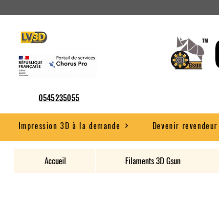
0545235055
Impression 3D à la demande
Devenir revendeur
Accueil
Filaments 3D Gsun