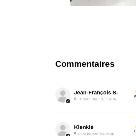
Commentaires
Jean-François S.
P
SAINT-GEORGES, FR-ARA
Klenklé
P
SAINT-BENOÎT, RÉUNION