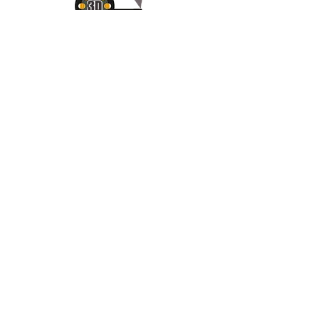
Appelez-
nous
07.66.87.53.03
Écrivez-
nous
lv3dcontact@gmail.com
Abonnez-
vous