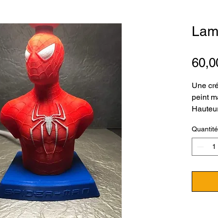
Lam
60,0
Une cré
peint m
Hauteur
Hauteu
Quantité
Hauteu
Poids t
Très bo
pour un