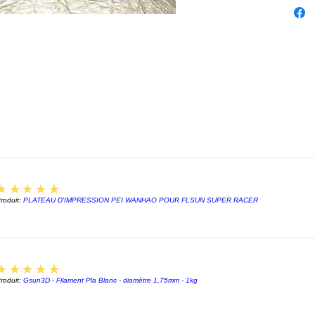
5
★★★★★
roduit:
PLATEAU D'IMPRESSION PEI WANHAO POUR FLSUN SUPER RACER
5
★★★★★
roduit:
Gsun3D - Filament Pla Blanc - diamètre 1,75mm - 1kg