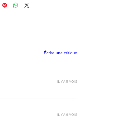
Écrire une critique
IL Y A 5 MOIS
IL Y A 6 MOIS