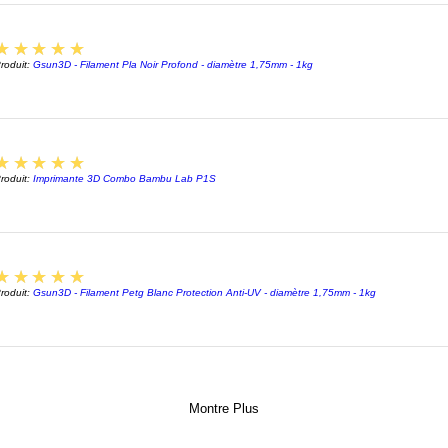
5
★★★★★
roduit:
Gsun3D - Filament Pla Noir Profond - diamètre 1,75mm - 1kg
5
★★★★★
roduit:
Imprimante 3D Combo Bambu Lab P1S
5
★★★★★
roduit:
Gsun3D - Filament Petg Blanc Protection Anti-UV - diamètre 1,75mm - 1kg
Montre Plus