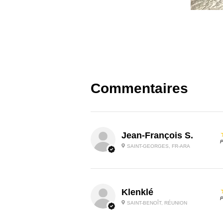
Commentaires
Jean-François S.
P
SAINT-GEORGES, FR-ARA
Klenklé
P
SAINT-BENOÎT, RÉUNION