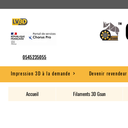
0545235055
Impression 3D à la demande
Devenir revendeur
Accueil
Filaments 3D Gsun