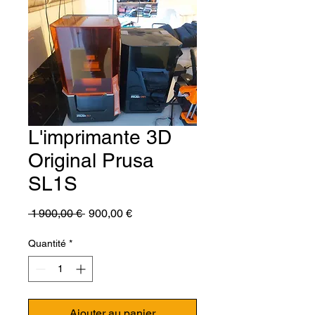
L'imprimante 3D
Original Prusa
SL1S
Prix
Prix
 1 900,00 € 
900,00 €
original
promotionnel
Quantité
*
Ajouter au panier