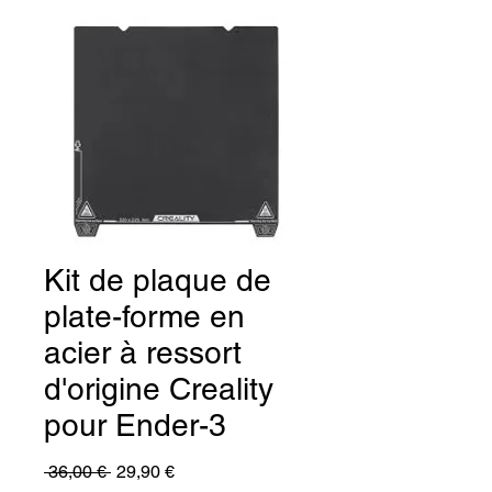
Kit de plaque de
plate-forme en
acier à ressort
d'origine Creality
pour Ender-3
Prix
Prix
 36,00 € 
29,90 €
original
promotionnel