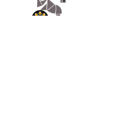
Appelez-
nous
07.66.87.53.03
Écrivez-
nous
lv3dcontact@gmail.com
Abonnez-
vous