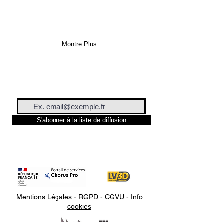
Montre Plus
S'abonner à la liste de diffusion
Mentions Légales
-
RGPD
-
CGVU
-
Info
cookies