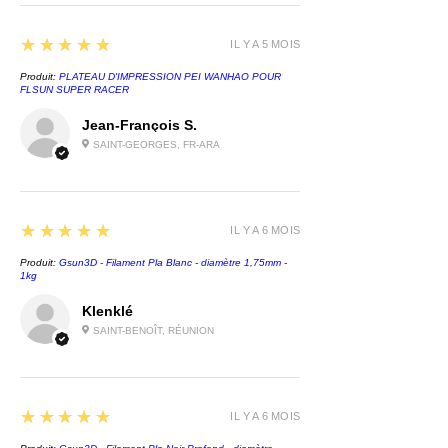
5
★★★★★
IL Y A 5 MOIS
Produit:
PLATEAU D'IMPRESSION PEI WANHAO POUR
FLSUN SUPER RACER
Jean-François S.
SAINT-GEORGES, FR-ARA
5
★★★★★
IL Y A 6 MOIS
Produit:
Gsun3D - Filament Pla Blanc - diamètre 1,75mm -
1kg
Klenklé
SAINT-BENOÎT, RÉUNION
5
★★★★★
IL Y A 6 MOIS