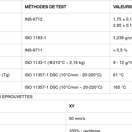
MÉTHODES DE TEST
VALEURS
INS-6712
1,75 ± 0,
2,85 ± 0,
ISO 1183-1
1,239 g/
INS-6711
< 0,5 %
ISO 1133-1 (@210°C – 2,16 kg)
9 - 12 g/
e (Tg)
ISO 11357-1 DSC (10°C/min - 20-220°C)
61 °C
ISO 11357-1 DSC (10°C/min – 20-220°C)
165 °C
S EPROUVETTES
XY
50 mm/s
100% - rectiligne