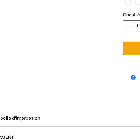
caracté
Faci
Quantité
Inod
Aspec
Cont
recy
100%
Élig
149
Conf
Garanti
seils d'impression
LAMENT