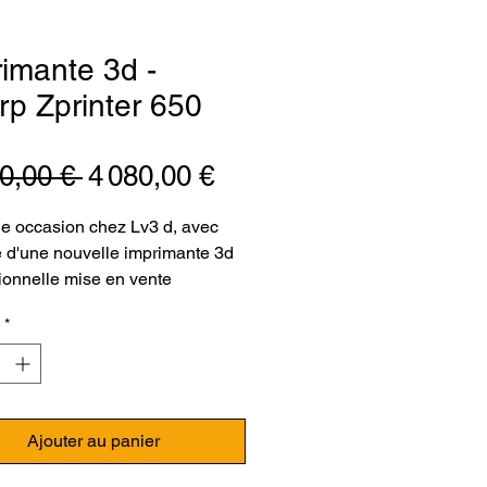
imante 3d -
p Zprinter 650
Prix
Prix
00,00 € 
4 080,00 €
original
promotionnel
e occasion chez Lv3 d, avec
ée d'une nouvelle imprimante 3d
ionnelle mise en vente
ion !
*
ation :
ine imprimante 3D Z Printer
vente pour les professionnels.
Ajouter au panier
achine a été acheté neuve par