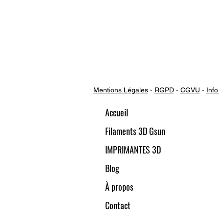
Mentions Légales
-
RGPD
-
CGVU
-
Info
Accueil
Filaments 3D Gsun
IMPRIMANTES 3D
Blog
À propos
Contact