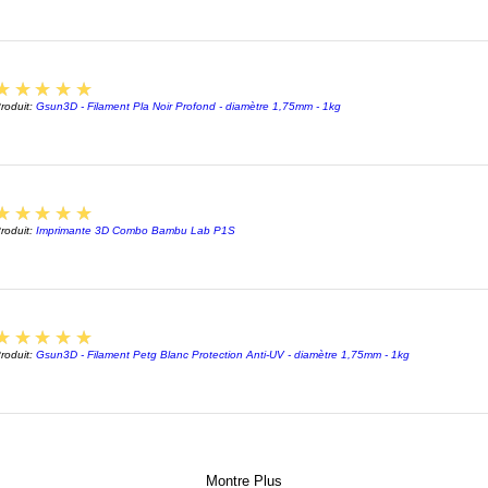
ppp).
Elle pe
couleur
5
seulem
★★★★★
roduit:
Gsun3D - Filament Pla Noir Profond - diamètre 1,75mm - 1kg
Bien que
veut sim
Vidéo d
5
★★★★★
https:/
roduit:
Imprimante 3D Combo Bambu Lab P1S
Prix :
L'impri
euros
5
★★★★★
N'hésit
roduit:
Gsun3D - Filament Petg Blanc Protection Anti-UV - diamètre 1,75mm - 1kg
Montre Plus