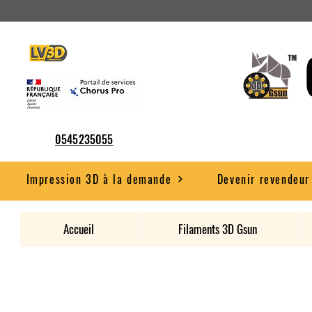
0545235055
Impression 3D à la demande
Devenir revendeur
Accueil
Filaments 3D Gsun