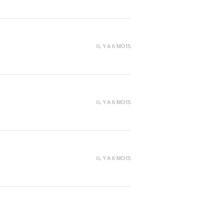
rmet la fabrication des objets en
 et cela en quelques heures
ent.
IL Y A 6 MOIS
 destinée à l’industrie, elle se
ple et silencieuse d’utilisation.
emonstrative :
/youtu.be/Ak7IQ8c-dbk
IL Y A 6 MOIS
mante 3d est au prix de
4800
à débattre !
es pas à nous contacter !
IL Y A 6 MOIS