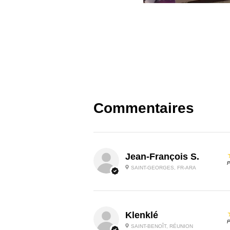
Commentaires
Jean-François S.
P
SAINT-GEORGES, FR-ARA
Klenklé
P
SAINT-BENOÎT, RÉUNION