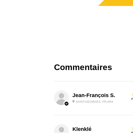
Commentaires
Jean-François S.
P
SAINT-GEORGES, FR-ARA
Klenklé
P