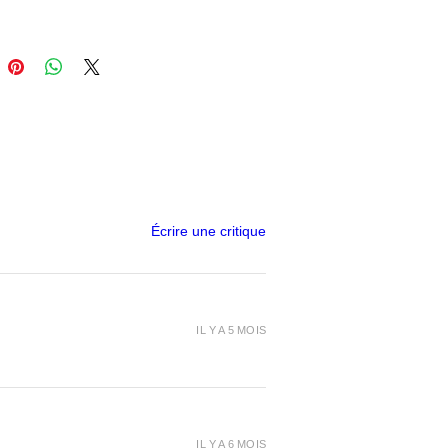
Écrire une critique
IL Y A 5 MOIS
IL Y A 6 MOIS