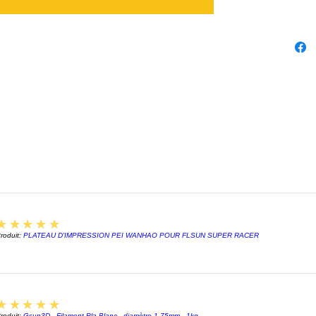
5
★★★★★
roduit:
PLATEAU D'IMPRESSION PEI WANHAO POUR FLSUN SUPER RACER
5
★★★★★
roduit:
Gsun3D - Filament Pla Blanc - diamètre 1,75mm - 1kg