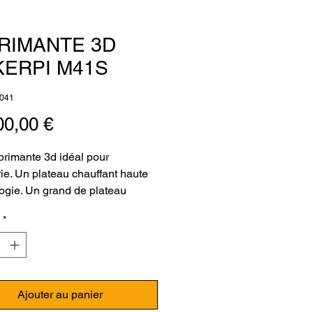
RIMANTE 3D
ERPI M41S
041
Prix
00,00 €
rimante 3d idéal pour 
rie. Un plateau chauffant haute 
ogie. Un grand de plateau 
nt de 410 x 410 x 410 mm"Pour 
*
sation industriel ou de vos 
age grande taille.cette 
nte sera d'une grande 
ité."GARANTIE ET CONSEIL 
Ajouter au panier