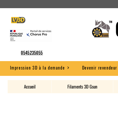
0545235055
Impression 3D à la demande
Devenir revendeur
Accueil
Filaments 3D Gsun