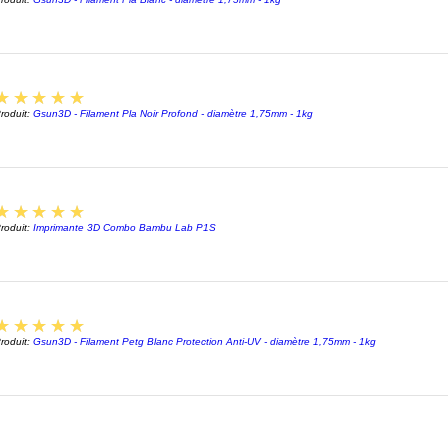
5
★★★★★
roduit:
Gsun3D - Filament Pla Noir Profond - diamètre 1,75mm - 1kg
5
★★★★★
roduit:
Imprimante 3D Combo Bambu Lab P1S
5
★★★★★
roduit:
Gsun3D - Filament Petg Blanc Protection Anti-UV - diamètre 1,75mm - 1kg