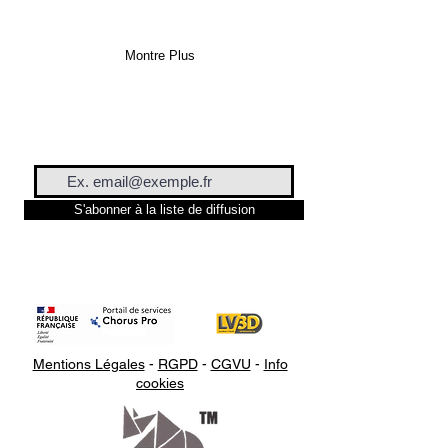
Montre Plus
S'abonner à la liste de diffusion
Mentions Légales
-
RGPD
-
CGVU
-
Info
cookies