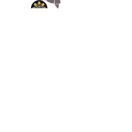
Appelez-
nous
07.66.87.53.03
Écrivez-
nous
lv3dcontact@gmail.com
Abonnez-
vous