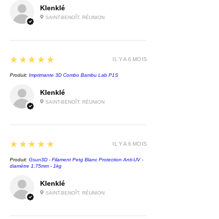
Klenklé
SAINT-BENOÎT, RÉUNION
5
★★★★★
IL Y A 6 MOIS
Produit:
Imprimante 3D Combo Bambu Lab P1S
Klenklé
SAINT-BENOÎT, RÉUNION
5
★★★★★
IL Y A 6 MOIS
Produit:
Gsun3D - Filament Petg Blanc Protection Anti-UV -
diamètre 1,75mm - 1kg
Klenklé
SAINT-BENOÎT, RÉUNION