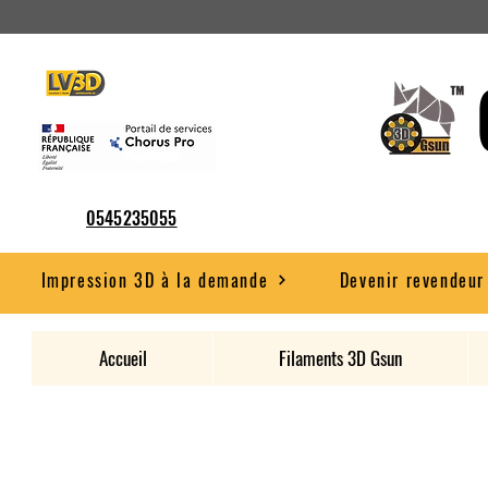
0545235055
Impression 3D à la demande
Devenir revendeur
Accueil
Filaments 3D Gsun