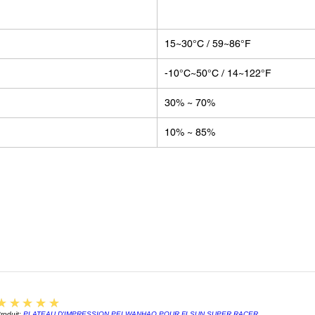
15~30°C / 59~86°F
-10°C~50°C / 14~122°F
30% ~ 70%
10% ~ 85%
5
★★★★★
roduit:
PLATEAU D'IMPRESSION PEI WANHAO POUR FLSUN SUPER RACER