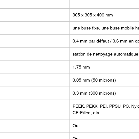
Capacit
Précisi
305 x 305 x 406 mm
La FUN
comme u
une buse fixe, une buse mobile ha
l'impre
0.4 mm par défaut / 0.6 mm en op
fonctio
PEKK, l
station de nettoyage automatique
PC, et a
précéde
1.75 mm
d'impre
linéair
0.05 mm (50 microns)
perform
0.3 mm (300 microns)
une pré
une pré
PEEK, PEKK, PEI, PPSU, PC, Nyl
aller j
CF-Filled, etc
couche)
d'une f
Oui
Oui