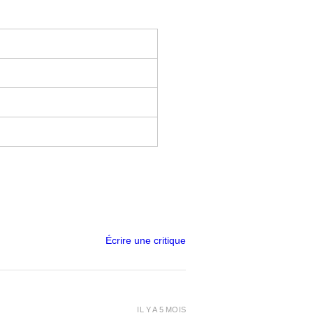
Écrire une critique
IL Y A 5 MOIS