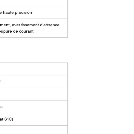
ante 3D Intamsys FUNMAT PRO
 haute précision
 et Surveillance Améliorés.
liorer l'expérience utilisateur,
ament, avertissement d'absence
MAT PRO 410 intègre plusieurs
coupure de courant
nnalités avancées. Les buses de
mante peuvent être nettoyées
iquement, éliminant les
es de maintenance courants et
t une qualité d'impression
te. Un système d'alerte en cas
ce de filament prévient les
F
tions de travail, tandis que le
 l'état d'avancement est facilité
système de signalisation à LED.
au
, une caméra interne permet de
ler en temps réel le déroulement
at 610)
pression 3D, offrant une
lité d'esprit et un contrôle accrus