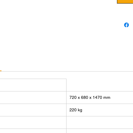
pièces 
3D est 
l'utilis
que le 
PEI, le
à des c
premier
monter 
500°C, 
d'impre
mainten
90°C. L
quant à
assuran
720 x 680 x 1470 mm
d'impre
grande 
220 kg
Imprim
410: