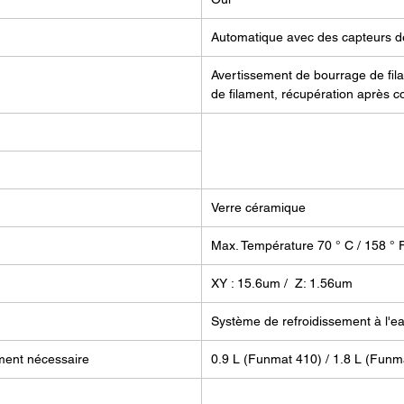
Imprim
410:
Automatique avec des capteurs de
Confort
Pour amé
Avertissement de bourrage de fil
la FUN
de filament, récupération après 
fonctio
l'impri
automat
problèm
assuran
Verre céramique
constan
d'absen
Max. Température 70 ° C / 158 ° 
interrup
suivi de
XY : 15.6um / Z: 1.56um
par un 
Système de refroidissement à l'e
De plus
surveil
ement nécessaire
0.9 L (Funmat 410) / 1.8 L (Funm
de l'im
tranquil