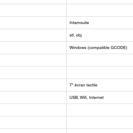
sur le 
Imprim
Intamsuite
410:
Spécifi
stl, obj
Dime
d'Im
Windows (compatible GCODE)
offr
des 
Vite
Atte
la F
7" écran tactile
comm
plus
USB, Wifi, Internet
Comp
mach
fonc
de f
limi