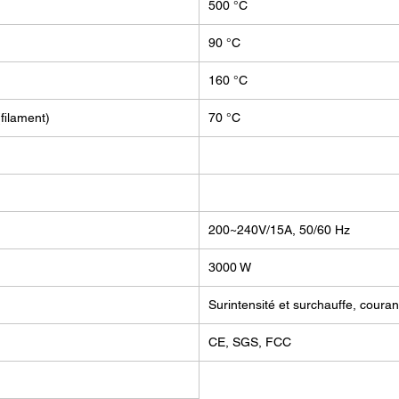
500 °C
PEKK
NYLO
90 °C
offr
dans 
160 °C
d'im
filament)
70 °C
Imprim
410:
En rés
PRO 41
solutio
200~240V/15A, 50/60 Hz
profess
3000 W
d'impre
perform
Surintensité et surchauffe, courant
polyvale
à toute
CE, SGS, FCC