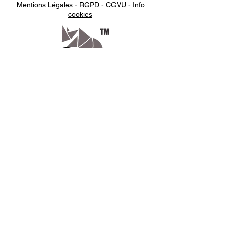
Mentions Légales
-
RGPD
-
CGVU
-
Info
Consommation
1200 W
cookies
maximale
Appelez-
nous
07.66.87.53.03
Écrivez-
nous
lv3dcontact@gmail.com
Abonnez-
vous