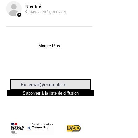
Température
450 °C
Klenklé
max
SAINT-BENOÎT, RÉUNION
d'extrusion
Température
90°C
max de la
chambre
Montre Plus
Température
160°C
max du
plateau
Consommation
S'abonner à la liste de diffusion
Entrée AC
110-140V ~
50/60 Hz
Consommation
600 W
minimale