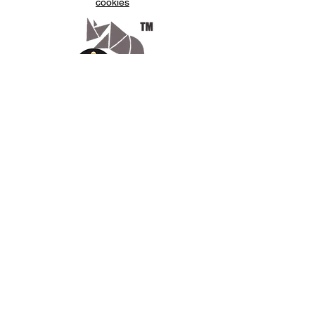
cookies
Appelez-
nous
07.66.87.53.03
Écrivez-
nous
lv3dcontact@gmail.com
Abonnez-
vous