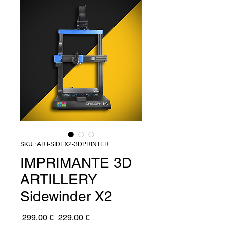
SKU : ART-SIDEX2-3DPRINTER
IMPRIMANTE 3D
ARTILLERY
Sidewinder X2
Prix
Prix
 299,00 € 
229,00 €
original
promotionnel