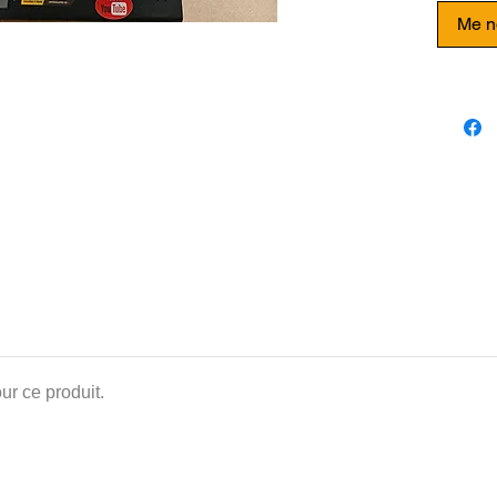
la fois 
Me no
mettant 
perfor
IMPRI
GENIUS
Nive
d'im
Gran
Upgr
Sync
Plat
Capt
Fonc
Gest
Extr
ur ce produit.
Pilo
Écran
IMPRI