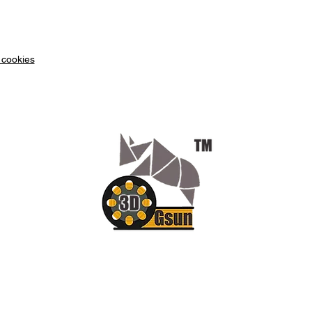
GENIU
L'impr
d'Artill
 cookies
de l'
imp
propose
mais da
idéal p
du gain
meilleu
d'impre
accessib
Que le D
passion
profess
à la re
polyval
vos bes