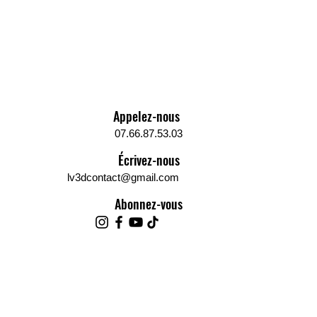
S V2 PRO:
imante 3D Genius PRO
ery est là petite sœur
rimante 3D Sidewinder X2
. Elle
 les mêmes fonctionnalités,
ns un format plus compact,
Appelez-nous
our celles et ceux à la recherche
 de place. Elle offre donc un des
07.66.87.53.03
rs compromis entre qualité
Écrivez-nous
ssion, fonctionnalités et
lv3dcontact@gmail.com
ilité.
Abonnez-vous
IY ou la figurine soit votre
, que vous ayez des besoins
ionnels avancés ou simplement
cherche d'une machine ultra
ente, la Genius répondra à tous
oins grâce à son extrême