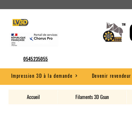
0545235055
Impression 3D à la demande
Devenir revendeur
Accueil
Filaments 3D Gsun