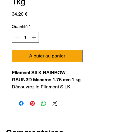
1kg
Prix
34,20 €
Quantité
*
Ajouter au panier
Filament SILK RAINBOW
GSUN3D Macaron 1.75 mm 1 kg
Découvrez le Filament SILK
RAINBOW GSUN3D Macaron
1.75 mm 1 kg, un filament de
qualité supérieure fabriqué en
Chine dans une usine certifiée
pour sa qualité depuis plus de 10
ans. Recommandé par LV3D, ce