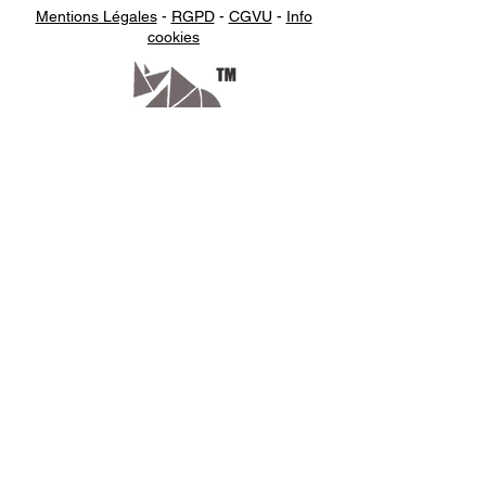
Mentions Légales
-
RGPD
-
CGVU
-
Info
cookies
Appelez-
nous
07.66.87.53.03
Écrivez-
nous
lv3dcontact@gmail.com
Abonnez-
vous