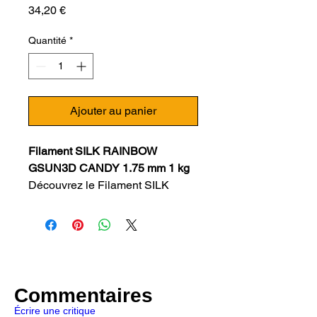
Prix
34,20 €
Quantité
*
Ajouter au panier
Filament SILK RAINBOW
GSUN3D CANDY 1.75 mm 1 kg
Découvrez le Filament SILK
RAINBOW GSUN3D
FOREST 1.75 mm 1 kg, un
filament de qualité supérieure
fabriqué en Chine dans une usine
certifiée pour sa qualité depuis
plus de 10 ans. Recommandé par
Commentaires
LV3D, ce filament PLA est le
Écrire une critique