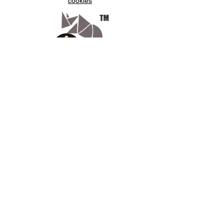
cookies
Appelez-
nous
07.66.87.53.03
Écrivez-
nous
lv3dcontact@gmail.com
Abonnez-
vous