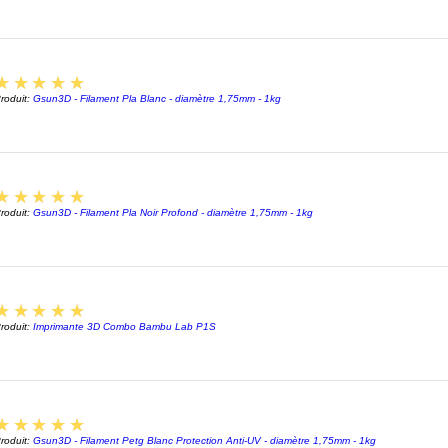
final s
En résu
filamen
5
★★★★★
votre i
roduit:
Gsun3D - Filament Pla Blanc - diamètre 1,75mm - 1kg
GSUN t
choix e
qualité
5
pouvez 
★★★★★
roduit:
Gsun3D - Filament Pla Noir Profond - diamètre 1,75mm - 1kg
impress
l'attent
5
★★★★★
roduit:
Imprimante 3D Combo Bambu Lab P1S
5
★★★★★
roduit:
Gsun3D - Filament Petg Blanc Protection Anti-UV - diamètre 1,75mm - 1kg