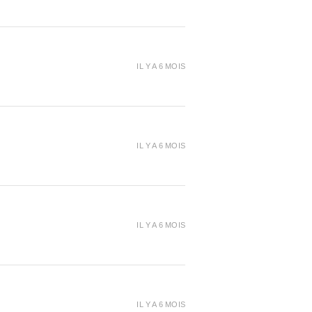
era absolument magique.
mé, si vous recherchez un
t de qualité supérieure pour
IL Y A 6 MOIS
mprimante 3D, le
filament PLA
rois couleurs Magic
est un
xceptionnel. Avec sa haute
 et ses effets magiques, vous
être sûr de produire des
IL Y A 6 MOIS
ions 3D qui captiveront
ion de tous.
IL Y A 6 MOIS
IL Y A 6 MOIS