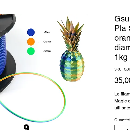
Gsu
Pla 
oran
dia
1kg
SKU : G
35,0
Le fila
Magic e
utilisa
recherc
Quantité
supérie
Ce fila