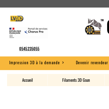
0545235055
Impression 3D à la demande
Devenir revendeur
Accueil
Filaments 3D Gsun