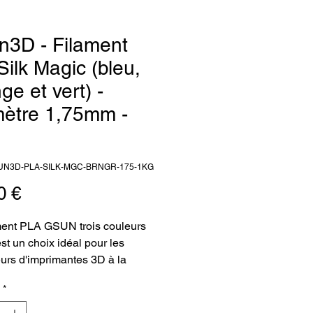
n3D - Filament
Silk Magic (bleu,
ge et vert) -
mètre 1,75mm -
SUN3D-PLA-SILK-MGC-BRNGR-175-1KG
Prix
0 €
ment PLA GSUN trois couleurs
st un choix idéal pour les
teurs d'imprimantes 3D à la
he d'un matériau de qualité
*
ure offrant des effets magiques.
ment est fourni en bobine de 1