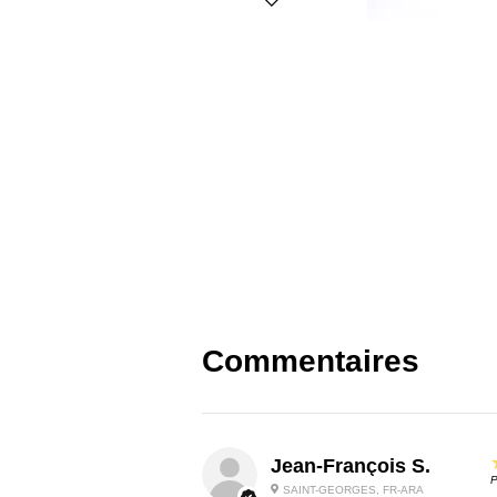
Commentaires
Jean-François S.
P
SAINT-GEORGES, FR-ARA