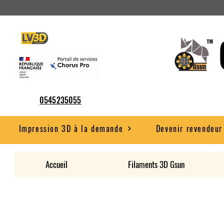
0545235055
Impression 3D à la demande
Devenir revendeur
Accueil
Filaments 3D Gsun