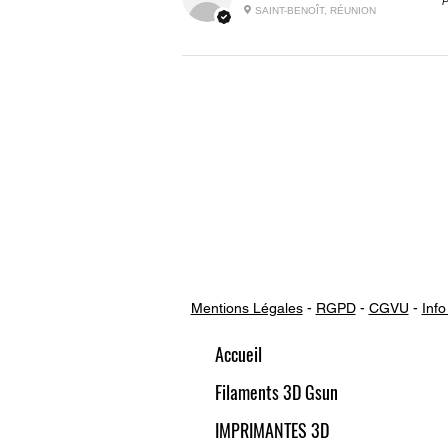
P
SAINT-BENOÎT, RÉUNION
Mentions Légales
-
RGPD
-
CGVU
-
Info
Accueil
Filaments 3D Gsun
IMPRIMANTES 3D