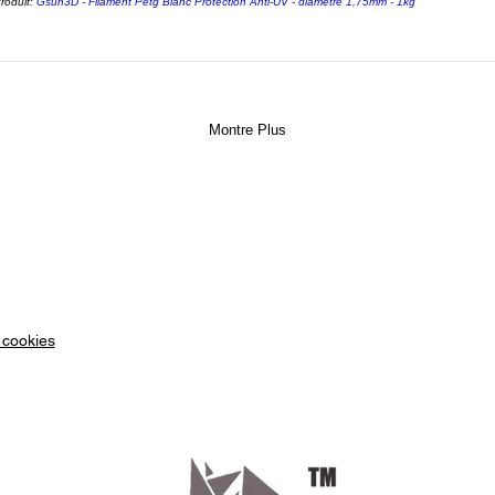
particu
roduit:
Gsun3D - Filament Petg Blanc Protection Anti-UV - diamètre 1,75mm - 1kg
du bijo
l’ingén
imprima
producti
Montre Plus
précis e
imprimé
un prod
Ne dout
perform
L’IMP
INTEL
 cookies
La Form
intéres
l’expéri
de l’im
mainten
gestion 