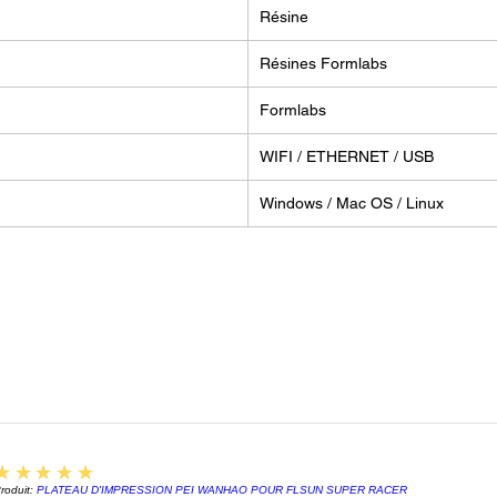
garanti
Résine
Résines Formlabs
FORML
Formlabs
AVANT
La For
WIFI / ETHERNET / USB
technol
volumes
Windows / Mac OS / Linux
particu
consid
d’impre
précéde
imprime
x 175 m
microns
à la pu
intégré 
n’est p
5
★★★★★
de pièc
roduit:
PLATEAU D'IMPRESSION PEI WANHAO POUR FLSUN SUPER RACER