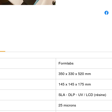
évidemm
individ
Beauco
neuves 
je préf
L'achet
matériel
convien
Versail
avec LV
Formlabs
Pour le
bancair
350 x 330 x 520 mm
éventue
Voici le
145 x 145 x 175 mm
SLA - DLP - UV / LCD (résine)
Formlab
plastiq
25 microns
d'acces