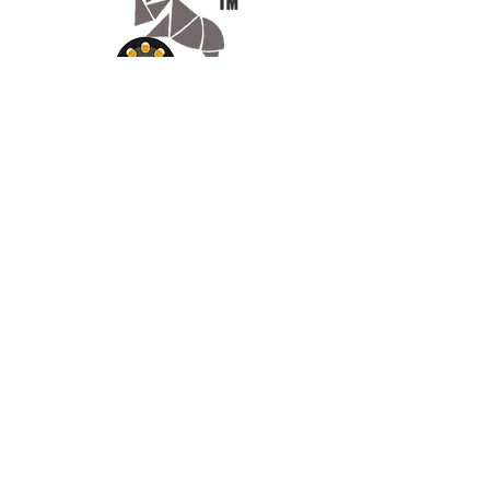
Les caractéristiques de ABSpro
™ - Flame Retardant Black
Propriétés d'inflammabilité
auto-extinguibles
Conçu pour répondre aux
Appelez-
normes UL 94 V-0
nous
Sans halogène
07.66.87.53.03
Excellente adhésion
intercouche
Écrivez-
Haute brillance
nous
lv3dcontact@gmail.com
Abonnez-
vous