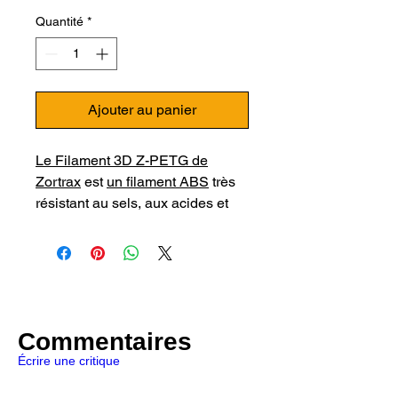
Quantité
*
Ajouter au panier
Le Filament 3D Z-PETG de
Zortrax
est
un filament ABS
très
résistant au sels, aux acides et
aux solutions basiques
concentrées. Il est
particulièrement excellent pour la
création de pièces mécaniques
exposées à des produits
chimiques. A utiliser donc
Commentaires
pour du prototypage
Écrire une critique
diversifié dans un environnement
professionnel exigeant !