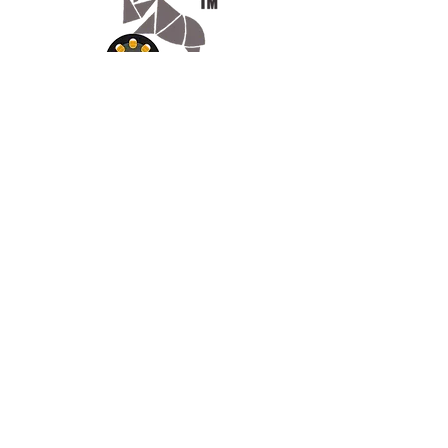
Appelez-
nous
07.66.87.53.03
Écrivez-
nous
lv3dcontact@gmail.com
Abonnez-
vous