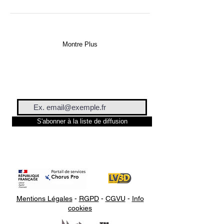
Montre Plus
S'abonner à la liste de diffusion
Mentions Légales
-
RGPD
-
CGVU
-
Info
cookies